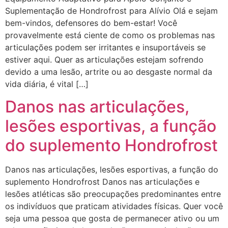
Suplementação de Hondrofrost para Alívio Olá e sejam
bem-vindos, defensores do bem-estar! Você
provavelmente está ciente de como os problemas nas
articulações podem ser irritantes e insuportáveis se
estiver aqui. Quer as articulações estejam sofrendo
devido a uma lesão, artrite ou ao desgaste normal da
vida diária, é vital […]
Danos nas articulações,
lesões esportivas, a função
do suplemento Hondrofrost
Danos nas articulações, lesões esportivas, a função do
suplemento Hondrofrost Danos nas articulações e
lesões atléticas são preocupações predominantes entre
os indivíduos que praticam atividades físicas. Quer você
seja uma pessoa que gosta de permanecer ativo ou um