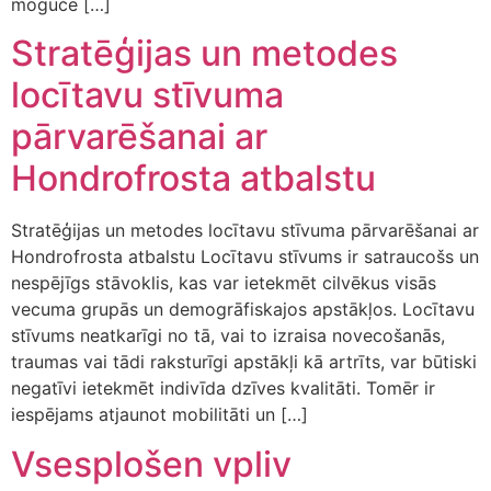
moguće […]
Stratēģijas un metodes
locītavu stīvuma
pārvarēšanai ar
Hondrofrosta atbalstu
Stratēģijas un metodes locītavu stīvuma pārvarēšanai ar
Hondrofrosta atbalstu Locītavu stīvums ir satraucošs un
nespējīgs stāvoklis, kas var ietekmēt cilvēkus visās
vecuma grupās un demogrāfiskajos apstākļos. Locītavu
stīvums neatkarīgi no tā, vai to izraisa novecošanās,
traumas vai tādi raksturīgi apstākļi kā artrīts, var būtiski
negatīvi ietekmēt indivīda dzīves kvalitāti. Tomēr ir
iespējams atjaunot mobilitāti un […]
Vsesplošen vpliv